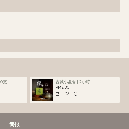
50支
古城小盘香 | 2小時
RM2.30
简报