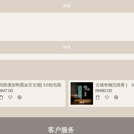
搜索
继续
四面佛加料黑金甘文烟| 50粒包装
古城奇楠沉线香 | 
RM7.00
RM80.00
客户服务