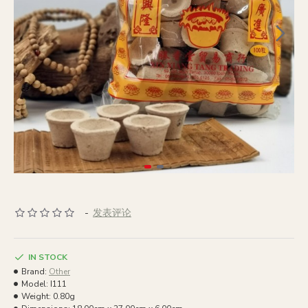
-
发表评论
IN STOCK
Brand:
Other
Model:
I111
Weight:
0.80g