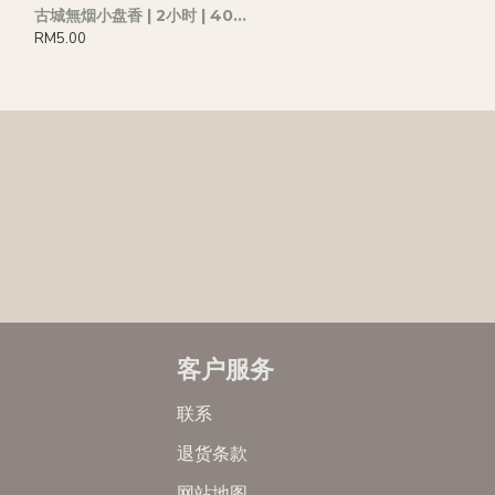
古城無烟小盘香 | 2小时 | 40片
RM5.00
客户服务
联系
退货条款
网站地图