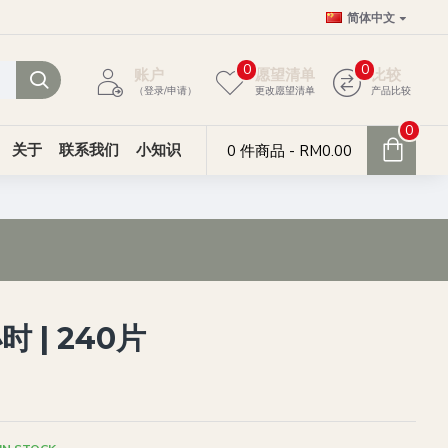
简体中文
0
0
账户
愿望清单
比较
（登录/申请）
更改愿望清单
产品比较
0
关于
联系我们
小知识
0 件商品 - RM0.00
时 | 240片