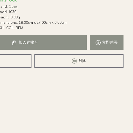
IN STOCK
rand:
Other
odel:
I030
eight:
0.80g
imensions:
18.00cm x 27.00cm x 6.00cm
KU:
ICOIL-BPM
加入购物车
立即购买
对比