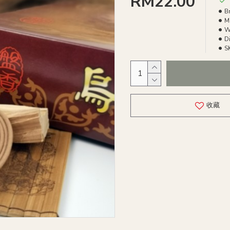
RM22.00
B
M
W
D
S
收藏