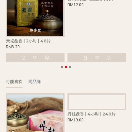
RM12.00
天坛盘香 | 2小时 | 48片
茉
RM3.20
R
可能喜欢
同品牌
丹桂盘香 | 4小时 | 240片
RM19.00