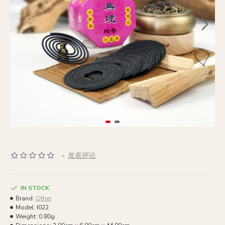
-
发表评论
IN STOCK
Brand:
Other
Model:
I022
Weight:
0.80g