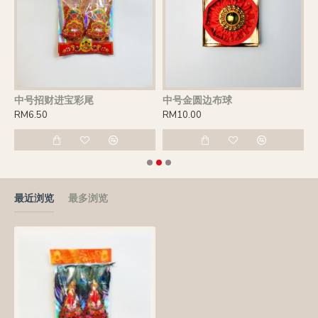
中号招财进宝彩尾
中号金圆边布球
RM6.50
RM10.00
R
最近浏览
最多浏览