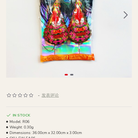
-
发表评论
IN STOCK
Model:
R06
Weight:
0.30g
Dimensions:
36.00cm x 32.00cm x 3.00cm