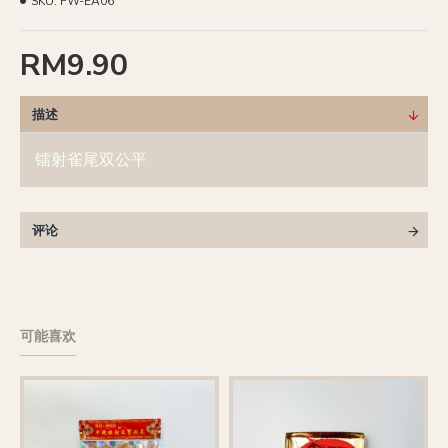
SKU:
FW-EA06
RM9.90
描述
镭射雀尾双公平
评论
可能喜欢